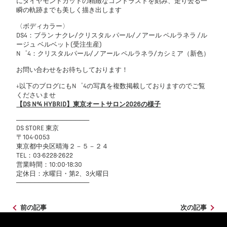
にダイヤモンドカットの精緻なコントラストを刻み、走り去る一
瞬の軌跡までも美しく描き出します
〈ボディカラー〉
DS4：ブラン ナクレ/クリスタル パール/ノアール ペルラネラ /ル
ージュ ベルベット(受注生産)
N゜4：クリスタルパール/ノアール ペルラネラ/カシミア（新色）
お問い合わせをお待ちしております！
↓以下のブログにもN゜4の写真を複数掲載しておりますのでご覧
くださいませ
【DS N°4 HYBRID】東京オートサロン2026の様子
────────────────
DS STORE 東京
〒104-0053
東京都中央区晴海２－５－２４
TEL：03-6228-2622
営業時間：10:00-18:30
定休日：水曜日・第2、3火曜日
────────────────
前の記事
次の記事