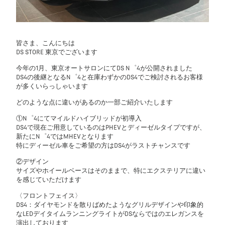
皆さま、こんにちは
DS STORE 東京でございます
今年の1月、東京オートサロンにてDS N゜4が公開されました
DS4の後継となるN゜4と在庫わずかのDS4でご検討されるお客様
が多くいらっしゃいます
どのような点に違いがあるのか一部ご紹介いたします
①N゜4にてマイルドハイブリッドが初導入
DS4で現在ご用意しているのはPHEVとディーゼルタイプですが、
新たにN゜4ではMHEVとなります
特にディーゼル車をご希望の方はDS4がラストチャンスです
②デザイン
サイズやホイールベースはそのままで、特にエクステリアに違い
を感じていただけます
〈フロントフェイス〉
DS4：ダイヤモンドを散りばめたようなグリルデザインや印象的
なLEDデイタイムランニングライトがDSならではのエレガンスを
演出しております