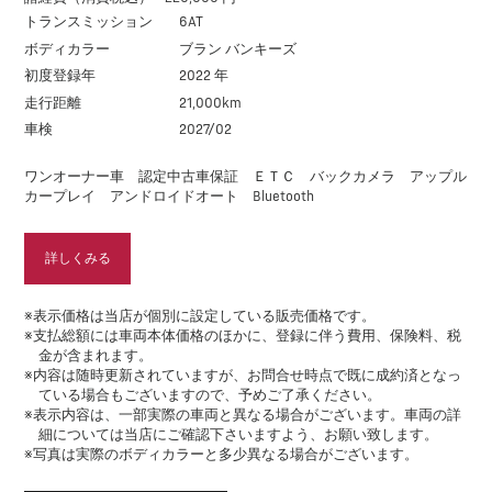
トランスミッション
6AT
ボディカラー
ブラン バンキーズ
初度登録年
2022 年
走行距離
21,000km
車検
2027/02
ワンオーナー車 認定中古車保証 ＥＴＣ バックカメラ アップル
カープレイ アンドロイドオート Bluetooth
詳しくみる
※表示価格は当店が個別に設定している販売価格です。
※支払総額には車両本体価格のほかに、登録に伴う費用、保険料、税
金が含まれます。
※内容は随時更新されていますが、お問合せ時点で既に成約済となっ
ている場合もございますので、予めご了承ください。
※表示内容は、一部実際の車両と異なる場合がございます。車両の詳
細については当店にご確認下さいますよう、お願い致します。
※写真は実際のボディカラーと多少異なる場合がございます。