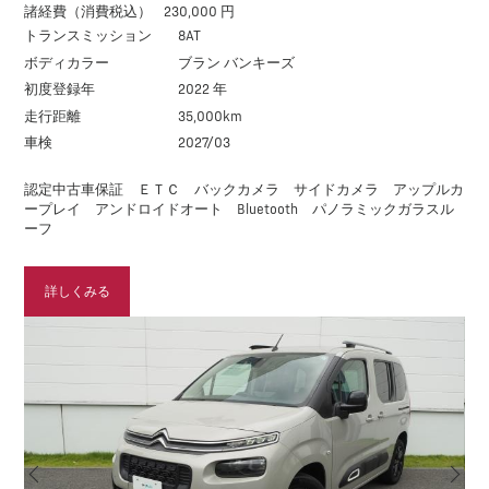
諸経費（消費税込）
230,000 円
トランスミッション
8AT
ボディカラー
ブラン バンキーズ
初度登録年
2022 年
走行距離
35,000km
車検
2027/03
認定中古車保証 ＥＴＣ バックカメラ サイドカメラ アップルカ
ープレイ アンドロイドオート Bluetooth パノラミックガラスル
ーフ
詳しくみる