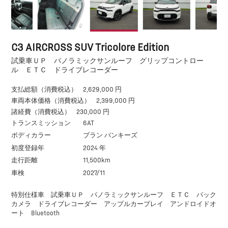
C3 AIRCROSS SUV Tricolore Edition
試乗車ＵＰ パノラミックサンルーフ グリップコントロー
ル ＥＴＣ ドライブレコーダー
支払総額（消費税込）
2,629,000 円
車両本体価格（消費税込）
2,399,000 円
諸経費（消費税込）
230,000 円
トランスミッション
6AT
ボディカラー
ブラン バンキーズ
初度登録年
2024 年
走行距離
11,500km
車検
2027/11
特別仕様車 試乗車ＵＰ パノラミックサンルーフ ＥＴＣ バック
カメラ ドライブレコーダー アップルカープレイ アンドロイドオ
ート Bluetooth