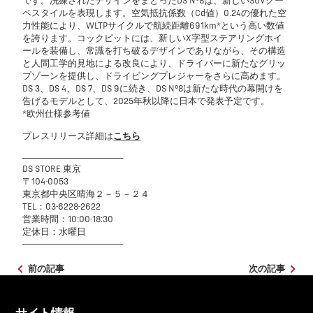
です。洗練されたデザインをまとったDS N°8は、新しいSUVクー
ペスタイルを表現します。空気抵抗係数（Cd値）0.24の優れた空
力性能により、WLTPサイクルで航続距離691km*という高い数値
を誇ります。コックピットには、新しいX字型ステアリングホイ
ールを装備し、常識を打ち破るデザインでありながら、その構造
と人間工学的見地による改良により、ドライバーに新たなグリッ
プゾーンを提供し、ドライビングプレジャーをさらに高めます。
DS 3、DS 4、DS 7、DS 9に続き、DS N°8は新たな時代の幕開けを
告げるモデルとして、2025年秋以降に日本で発表予定です。
*欧州仕様参考値
プレスリリース詳細は
こちら
────────────────
DS STORE 東京
〒104-0053
東京都中央区晴海２－５－２４
TEL：03-6228-2622
営業時間：10:00-18:30
定休日：水曜日
────────────────
前の記事
次の記事