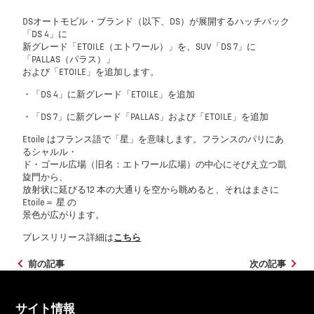
DSオートモビル・ブランド（以下、DS）が展開するハッチバック
「DS 4」に
新グレード「ETOILE（エトワール）」を、SUV「DS 7」に
「PALLAS（パラス）」
および「ETOILE」を追加します。
・「DS 4」に新グレード「ETOILE」を追加
・「DS 7」に新グレード「PALLAS」および「ETOILE」を追加
Etoile はフランス語で「星」を意味します。フランスのパリにあ
るシャルル・
ド・ゴール広場（旧名：エトワール広場）の中心にそびえ立つ凱
旋門から、
放射状に延びる12 本の大通りを空から眺めると、それはまさに
Etoile＝ 星 の
景色が広がります。
プレスリリース詳細は
こちら
前の記事
次の記事
サイト情報