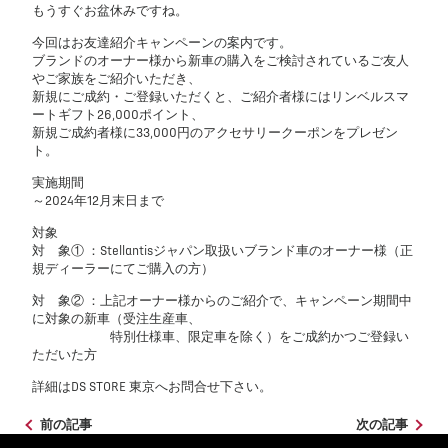
もうすぐお盆休みですね。
今回はお友達紹介キャンペーンの案内です。
ブランドのオーナー様から新車の購入をご検討されているご友人
やご家族をご紹介いただき、
新規にご成約・ご登録いただくと、ご紹介者様にはリンベルスマ
ートギフト26,000ポイント、
新規ご成約者様に33,000円のアクセサリークーポンをプレゼン
ト。
実施期間
～2024年12月末日まで
対象
対 象① ：Stellantisジャパン取扱いブランド車のオーナー様（正
規ディーラーにてご購入の方）
対 象② ：上記オーナー様からのご紹介で、キャンペーン期間中
に対象の新⾞（受注生産車、
特別仕様車、限定車を除く）をご成約かつご登録い
ただいた⽅
詳細はDS STORE 東京へお問合せ下さい。
前の記事
次の記事