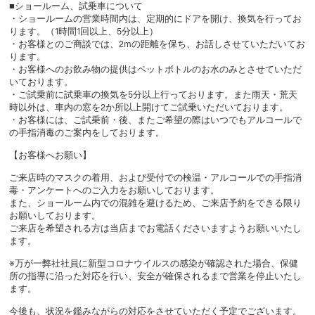
■ショールーム、試乗車について
・ショールームの営業時間内は、定期的にドアを開け、換気を行ってお
ります。（1時間1回以上、5分以上）
・お客様とのご商談では、2mの距離を保ち、お話しさせていただいてお
ります。
・お客様へのお飲み物の提供はペットボトルのお水のみとさせていただ
いております。
・ご試乗前に試乗車の換気を5分以上行っております。また雨天・荒天
時以外は、車内の窓を2か所以上開けてご試乗いただいております。
・お客様には、ご試乗前・後、またご希望の際はいつでもアルコールで
の手指消毒のご案内をしております。
【お客様へお願い】
ご来店時のマスクの着用、および受付での検温・アルコールでの手指消
毒・アンケートへのご入力をお願いしております。
また、ショールーム内での混雑を避けるため、ご来店予約をできる限り
お願いしております。
ご来店を希望される方は当店までお電話くださいますようお願いいたし
ます。
※万が一弊社社員に新型コロナウイルスの感染が確認された場合、保健
所の指導に沿った対応を行い、安全が確保されるまで営業を停止いたし
ます。
今後も、状況を鑑みながらの対応をさせていただく予定でございます。