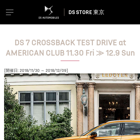
DS STORE 東京
DS 7 CROSSBACK TEST DRIVE at
AMERICAN CLUB 11.30 Fri ≫ 12.9 Sun
[開催日: 2018/11/30 ～ 2018/12/09]